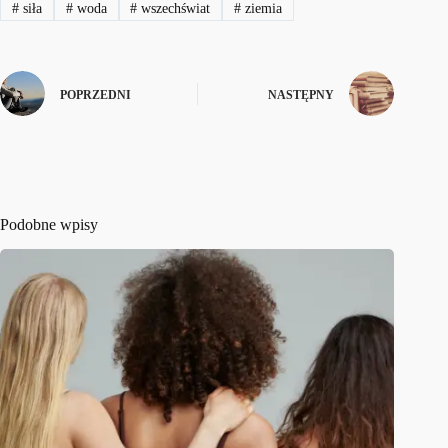
#
siła
#
woda
#
wszechświat
#
ziemia
POPRZEDNI
NASTĘPNY
Podobne wpisy