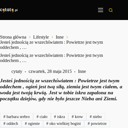
Przejdź
do
treści
Strona główna
Lifestyle
Inne
Jesteś jednością ze wszechświatem : Powietrze jest twym
oddechem , …
Jesteś jednością ze wszechświatem : Powietrze jest twym
oddechem , …
cytaty
czwartek, 28 maja 2015
Inne
Jesteś jednością ze wszechświatem : Powietrze jest twym
oddechem , ogień jest twą siłą, ziemia jest twym ciałem, a
woda jest twoją krwią. Jest w tobie iskra zapalona na
początku dziejów, gdy nie było jeszcze Nieba ani Ziemi.
#
barbara srebro
#
ciało
#
iskra
#
krew
#
niebo
#
oddech
#
ogienie
#
oko wielkiej bogini
#
powietrze