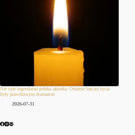
Nie żyje legendarna polska aktorka. Ostatnie lata jej życia
były prawdziwym dramatem
2026-07-31