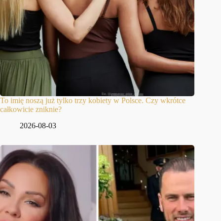
To imię noszą już tylko trzy kobiety w Polsce. Czy wkrótce
całkowicie zniknie?
2026-08-03