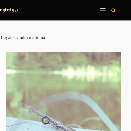
Przejdź
do
treści
Tag
aleksandra marinina