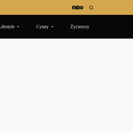
Lifestyle
Cytaty
Życiorysy