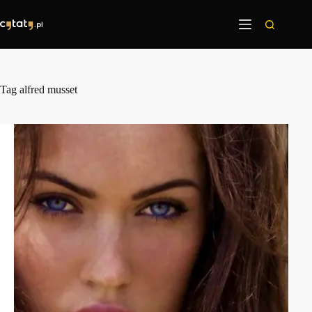
Przejdź
do
treści
Tag
alfred musset