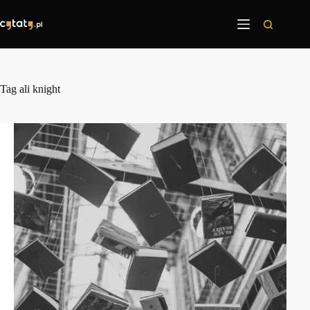
Przejdź
do
treści
Tag
ali knight