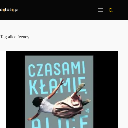
Przejdź
do
treści
Tag
alice feeney