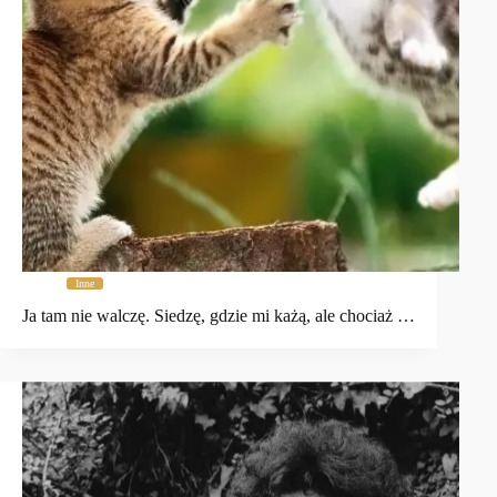
Inne
Ja tam nie walczę. Siedzę, gdzie mi każą, ale chociaż …