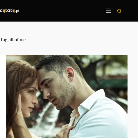
Przejdź
do
treści
Tag
all of me