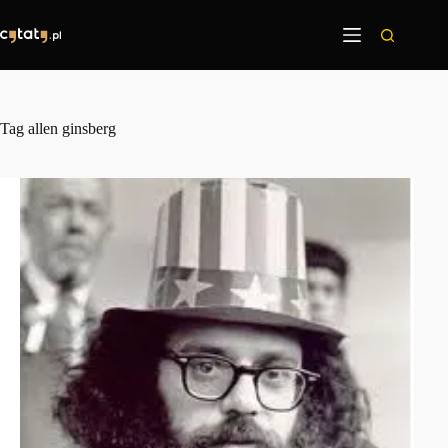
Przejdź
do
treści
Tag
allen ginsberg