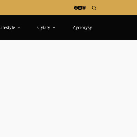
Lifestyle
Cytaty
Życiorysy