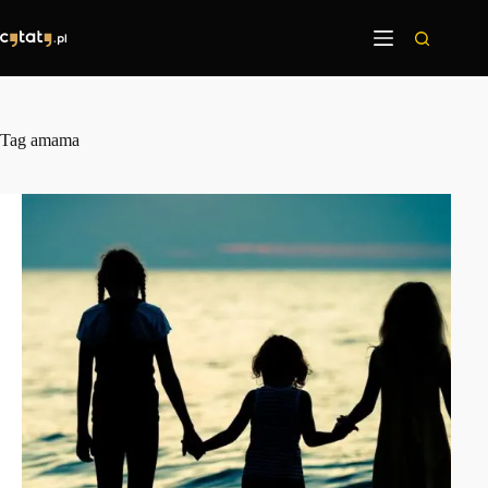
Przejdź
do
treści
Tag
amama