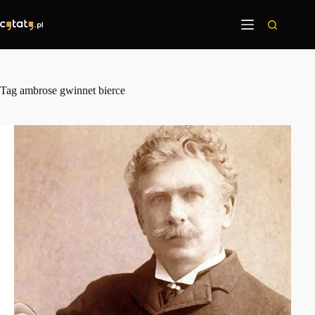
Przejdź
do
treści
Tag
ambrose gwinnet bierce