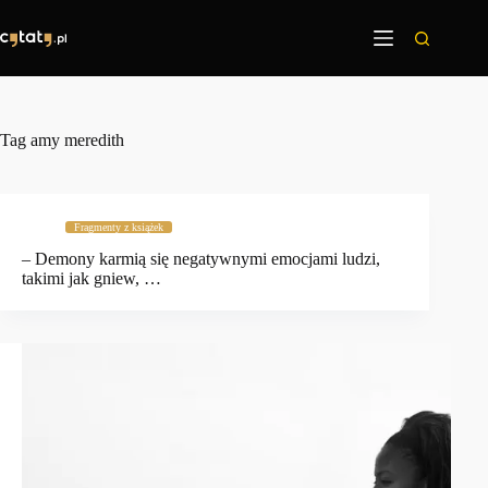
Przejdź
do
treści
Tag
amy meredith
Fragmenty z książek
– Demony karmią się negatywnymi emocjami ludzi,
takimi jak gniew, …