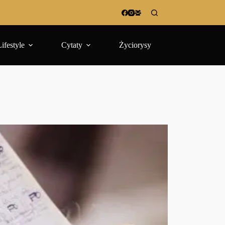
Lifestyle
Cytaty
Życiorysy