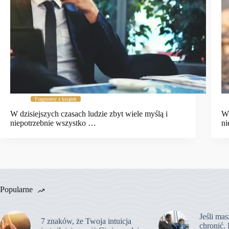
Fragmenty z książek
W dzisiejszych czasach ludzie zbyt wiele myślą i
W 
niepotrzebnie wszystko …
ni
Popularne
Jeśli mas
7 znaków, że Twoja intuicja
chronić. 