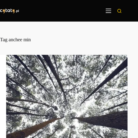
Przejdź
do
treści
Tag
anchee min