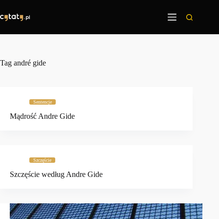
Przejdź
do
treści
Tag
andré gide
Sentencje
Mądrość Andre Gide
Szczęście
Szczęście według Andre Gide