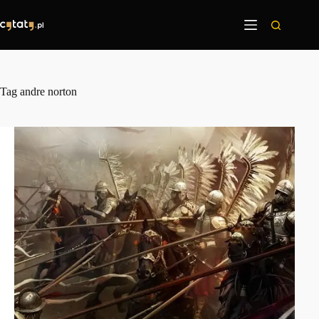
Przejdź
do
treści
Tag
andre norton