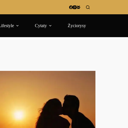
Lifestyle
Cytaty
Życiorysy