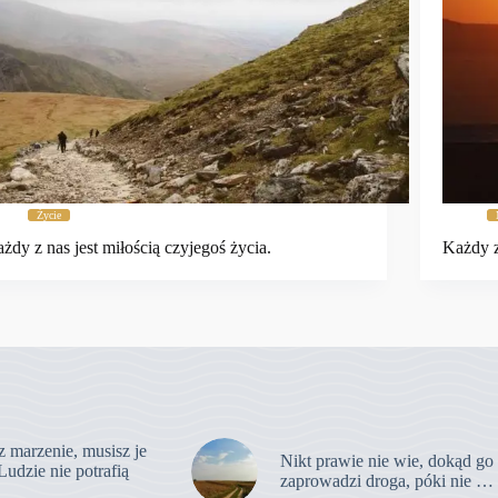
Życie
żdy z nas jest miłością czyjegoś życia.
Każdy z
z marzenie, musisz je
Nikt prawie nie wie, dokąd go
Ludzie nie potrafią
zaprowadzi droga, póki nie …