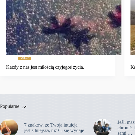
Miłość
Każdy z nas jest miłością czyjegoś życia.
Ka
Popularne
Jeśli mas
7 znaków, że Twoja intuicja
chronić. 
jest silniejsza, niż Ci się wydaje
sami …