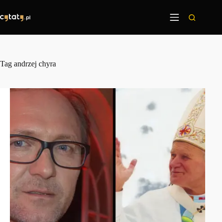
Przejdź
do
treści
Tag
andrzej chyra