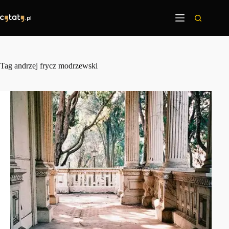
Przejdź
do
treści
Tag
andrzej frycz modrzewski