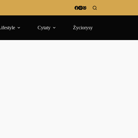
Lifestyle
Cytaty
Życiorysy