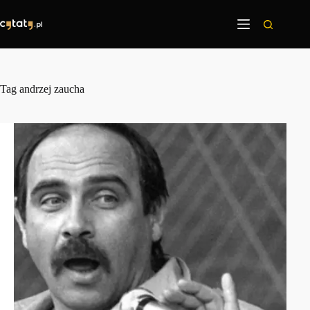
Przejdź
do
treści
Tag
andrzej zaucha