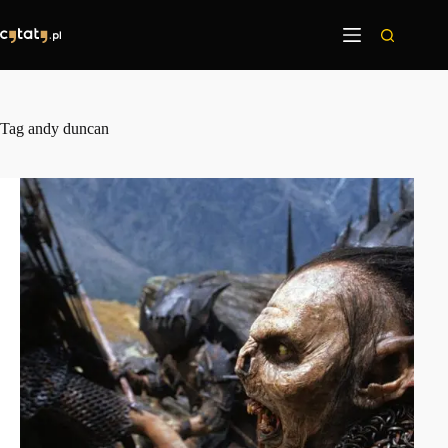
Przejdź
do
treści
Tag
andy duncan