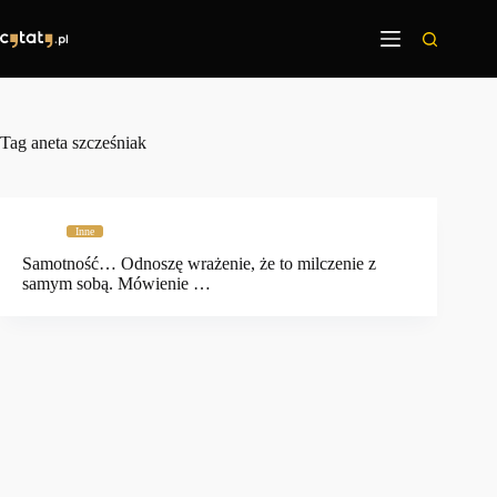
Przejdź
do
treści
Tag
aneta szcześniak
Inne
Samotność… Odnoszę wrażenie, że to milczenie z
samym sobą. Mówienie …