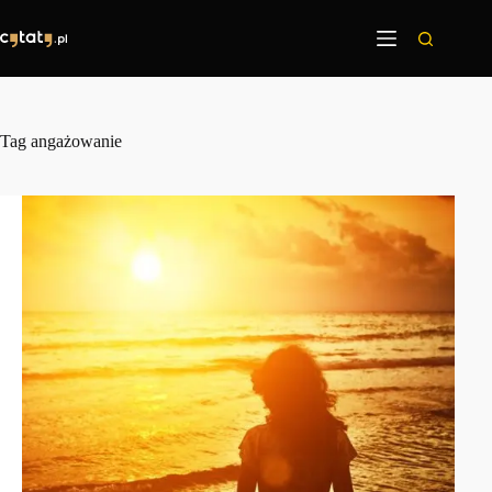
Przejdź
do
treści
Tag
angażowanie