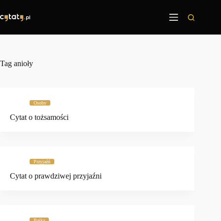
Przejdź
do
treści
Tag
anioły
Osoby
Cytat o tożsamości
Przyjaźń
Cytat o prawdziwej przyjaźni
Bajka