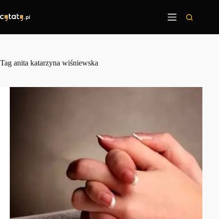
Przejdź
do
treści
Tag
anita katarzyna wiśniewska