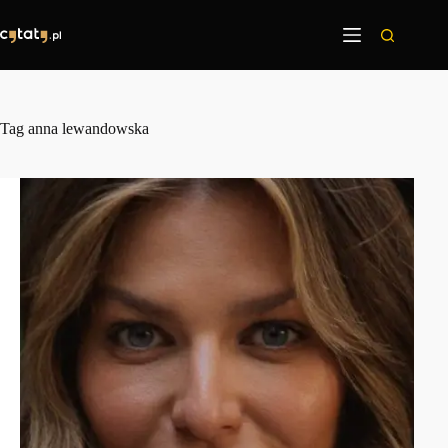
Przejdź
do
treści
Tag
anna lewandowska