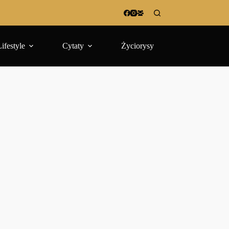
Lifestyle
Cytaty
Życiorysy