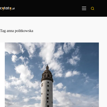
Przejdź
do
treści
Tag
anna politkowska