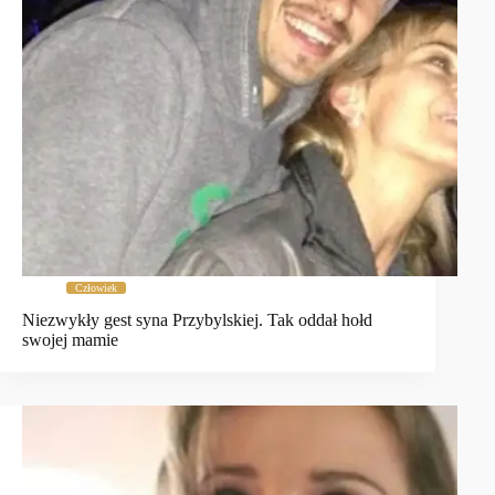
Człowiek
Niezwykły gest syna Przybylskiej. Tak oddał hołd
swojej mamie