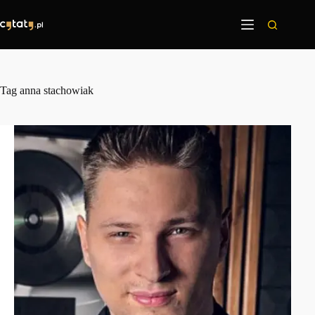
Przejdź
do
treści
Tag
anna stachowiak