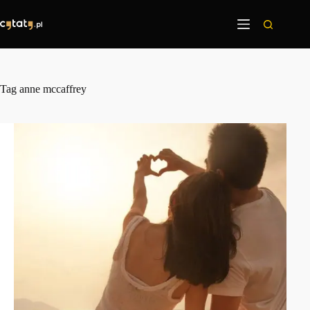
Przejdź
do
treści
Tag
anne mccaffrey