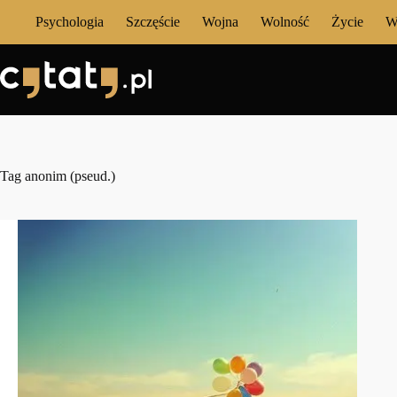
Przejdź
Psychologia
Szczęście
Wojna
Wolność
Życie
W
do
treści
Tag
anonim (pseud.)