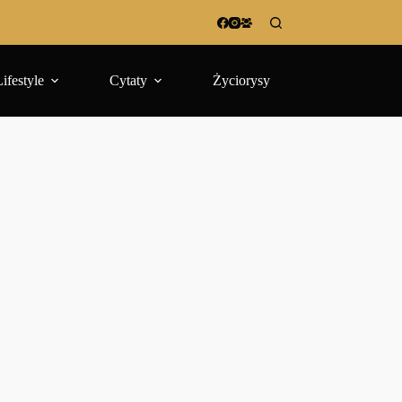
Lifestyle
Cytaty
Życiorysy