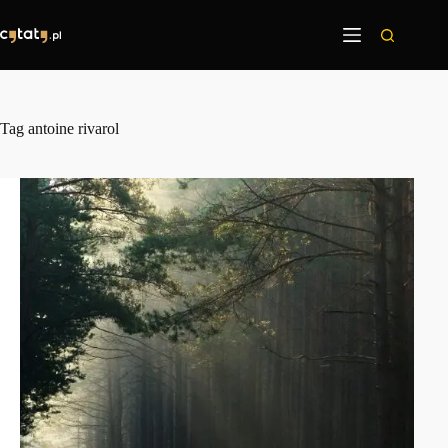
Przejdź
do
treści
Tag
antoine rivarol