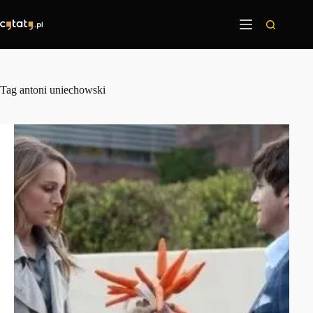
Przejdź
do
treści
Tag
antoni uniechowski