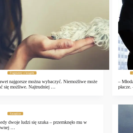
Fragmenty z książek
wet najgorsze można wybaczyć. Niemożliwe może
– Młoda
ać się możliwe. Najtrudniej …
płacze.
Szczęście
edy dwoje ludzi się szuka – przemknęło mu w
ewnej …