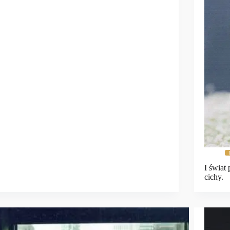
I świat
cichy.