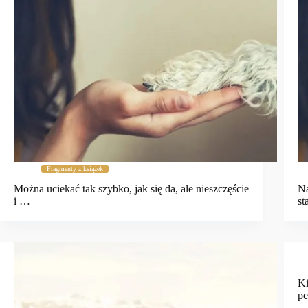
Fragmenty z książek
Można uciekać tak szybko, jak się da, ale nieszczęście
Na
i …
st
Ki
p