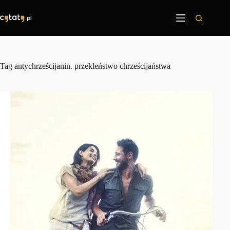
Przejdź
do
treści
Tag
antychrześcijanin. przekleństwo chrześcijaństwa