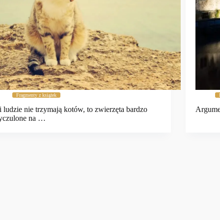
Fragmenty z książek
i ludzie nie trzymają kotów, to zwierzęta bardzo
Argumen
yczulone na …