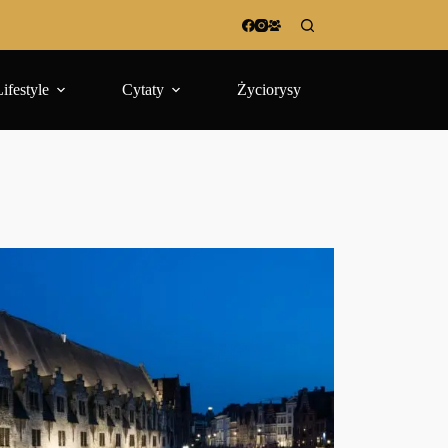
Lifestyle
Cytaty
Życiorysy