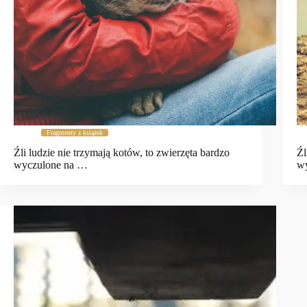
Fragmenty z książek
Źli ludzie nie trzymają kotów, to zwierzęta bardzo
Źl
wyczulone na …
w