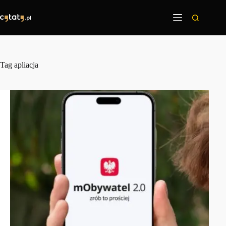
Przejdź
do
treści
Tag
apliacja