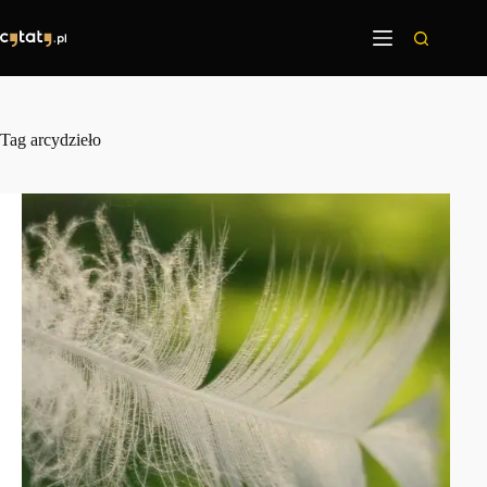
Przejdź
do
treści
Tag
arcydzieło