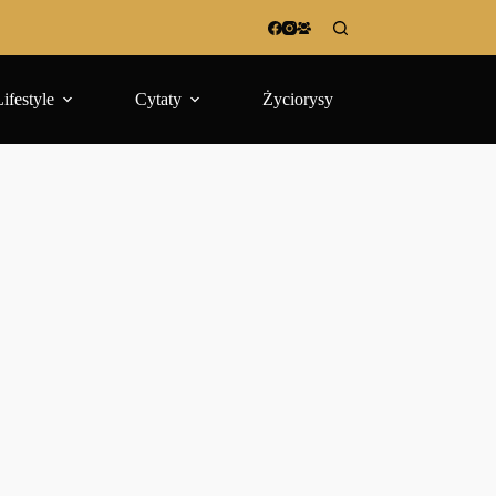
Lifestyle
Cytaty
Życiorysy