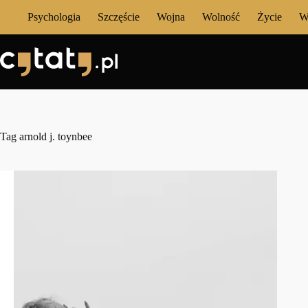
Przejdź
Psychologia
Szczęście
Wojna
Wolność
Życie
W
do
treści
Tag
arnold j. toynbee