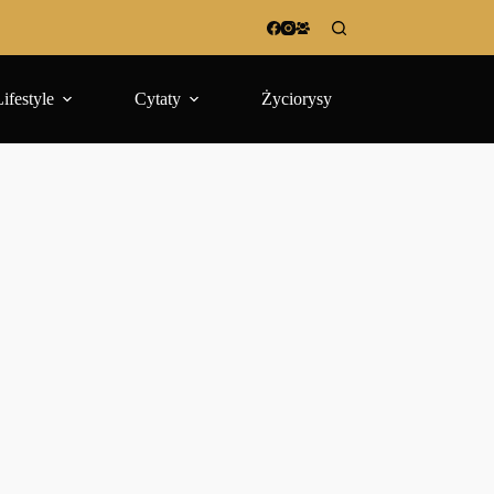
Lifestyle
Cytaty
Życiorysy