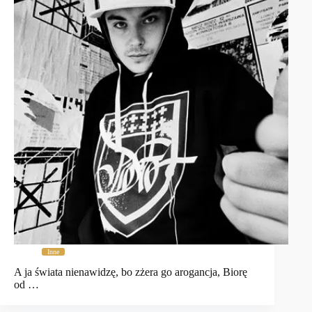
Inne
A ja świata nienawidzę, bo zżera go arogancja, Biorę
od …