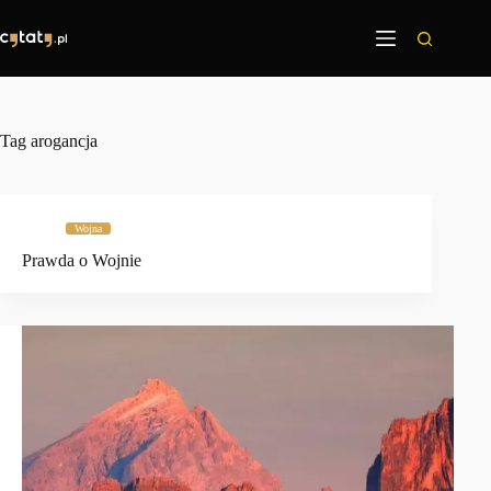
Przejdź
do
treści
Tag
arogancja
Wojna
Prawda o Wojnie