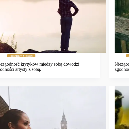
Fragmenty z książek
ezgodność krytyków miedzy sobą dowodzi
Niezgo
odności artysty z sobą.
zgodnoś