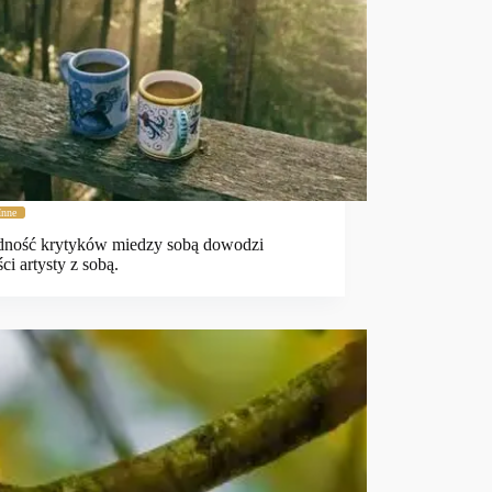
Inne
dność krytyków miedzy sobą dowodzi
ci artysty z sobą.