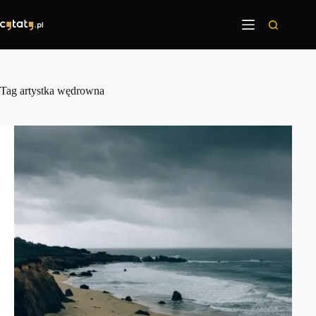
Przejdź
do
treści
Tag
artystka wędrowna