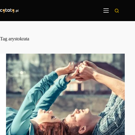
Przejdź
do
treści
Tag
arystokrata