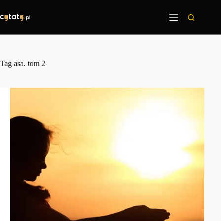
Przejdź
do
treści
Tag
asa. tom 2