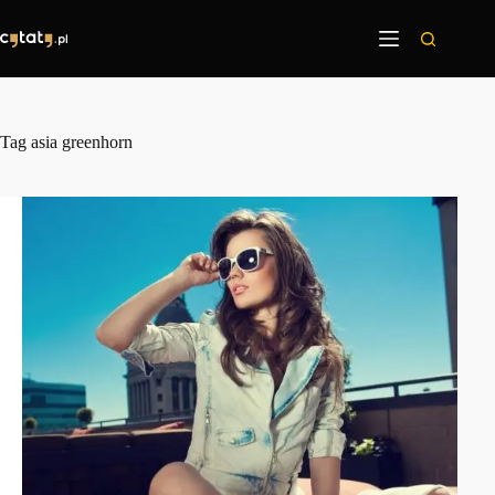
Przejdź
do
treści
Tag
asia greenhorn