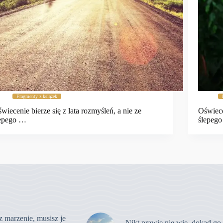
Fragmenty z książek
wiecenie bierze się z lata rozmyśleń, a nie ze
Oświece
lepego …
ślepeg
z marzenie, musisz je
Nikt prawie nie wie, dokąd go