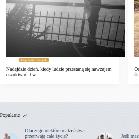
Fragmenty z książek
Nadejdzie dzień, kiedy ludzie przestaną się nawzajem
Oś
oszukiwać. I w …
ś
Popularne
Dlaczego niektóre małżeństwa
przetrwają całe życie?
Jeśli mas