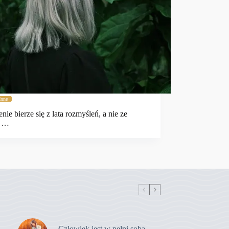
Inne
nie bierze się z lata rozmyśleń, a nie ze
o …
Człowiek jest w pełni sobą,